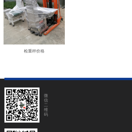
检重秤价格
微
信
二
维
码