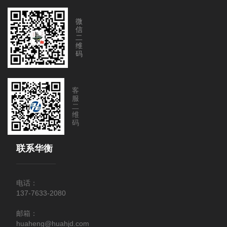
微
信
二
维
码
客
服
二
维
码
联系华衡
电话：
137-7633-2080
邮箱：
huaheng@huahjd.com