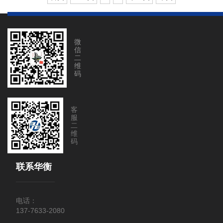
微
信
二
维
码
客
服
二
维
码
联系华衡
电话：
137-7633-2080